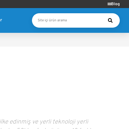
Blog
r
ke edinmiş ve yerli teknoloji yerli