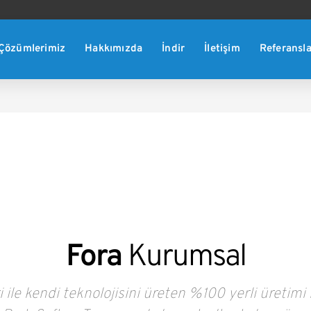
Çözümlerimiz
Hakkımızda
İndir
İletişim
Referansla
Fora
Kurumsal
ile kendi teknolojisini üreten %100 yerli üretimi il