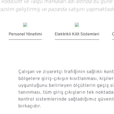
k, RodaSoft ve Taıgu markaları adı altında bu güne 
azılım geliştirmiş ve pazarda satışını yapmaktadı
Personel Yönetimi
Elektrikli Kilit Sistemleri
O
Çalışan ve ziyaretçi trafiğinin sağlıklı kont
bölgelere giriş-çıkışın kısıtlanması, kişile
uygunluğunu belirleyen ölçütlerin geçiş s
tanınması, tüm giriş çıkışların tek noktada
kontrol sistemlerinde sağladığımız güvenli
birkaçıdır.