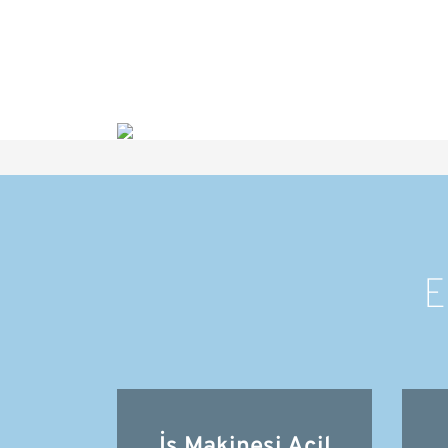
E
İş Makinesi Acil