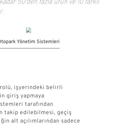
kadar 50'den fazla ürün ve 10 farklı
r.
topark Yönetim Sistemleri
rolü, işyerindeki belirli
rin giriş yapmaya
istemleri tarafından
n takip edilebilmesi, geçiş
ğin alt açılımlarından sadece