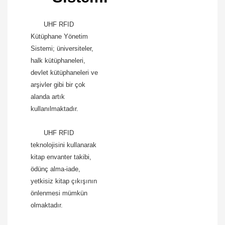
UHF RFID
Kütüphane Yönetim
Sistemi; üniversiteler,
halk kütüphaneleri,
devlet kütüphaneleri ve
arşivler gibi bir çok
alanda artık
kullanılmaktadır.
UHF RFID
teknolojisini kullanarak
kitap envanter takibi,
ödünç alma-iade,
yetkisiz kitap çıkışının
önlenmesi mümkün
olmaktadır.