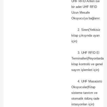
UHF RFID Anten ise
bir adet UHF RFID
Uzun Mesafe
Okuyucu'ya bağlanır.
2. Siren(Yetkisiz
kitap çıkışında uyarı
için)
3. UHF RFID El
Terminalleri(Reyonlarda
kitap kontrolü ve genel
sayım işlemleri için)
4. UHF Masaüstü
Okuyucular(Kitap
sisteme tanıtım ve
otomatik ödünç-iade
istasyonları için)