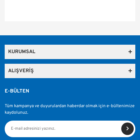
Bu ürünün fiyat bilgisi, resim, ürün açıklamalarında ve diğer
konularda yetersiz gördüğünüz noktaları öneri formunu
Bu ürüne ilk yorumu siz yapın!
kullanarak tarafımıza iletebilirsiniz.
Görüş ve önerileriniz için teşekkür ederiz.
KURUMSAL
Yorum Yaz
Ürün resmi kalitesiz, bozuk veya görüntülenemiyor.
Ürün açıklamasında eksik bilgiler bulunuyor.
ALIŞVERİŞ
Ürün bilgilerinde hatalar bulunuyor.
Ürün fiyatı diğer sitelerden daha pahalı.
E-BÜLTEN
Bu ürüne benzer farklı alternatifler olmalı.
Tüm kampanya ve duyurulardan haberdar olmak için e-bültenimize
kaydolunuz.
Gönder