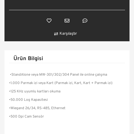
Karşılaştır
Ürün Bilgisi
•StandAlone veya MW-301/302/304 Panel ile online çalışma
•1.000 Parmak izi veya Kart (Parmak izi, Kart, Kart + Parmak izi)
•125 KHz uyumlu kartları okuma
•50.000 Log Kapasitesi
•Wiegand 26/34, RS-485, Ethernet
•500 Dpi Cam Sensör