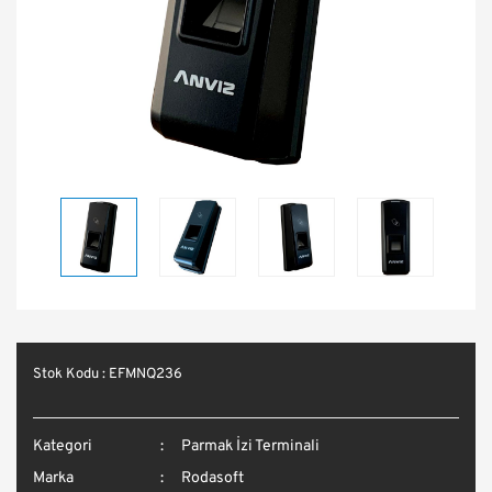
Manyetik Kontaklar
Pasif RFID Taglar
RFID Ürünler
Sistem Güç Kaynakları ve
Turnikeler
Stok Kodu : EFMNQ236
Kategori
Parmak İzi Terminali
Marka
Rodasoft