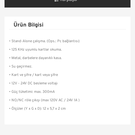
Karşılaştır
Ürün Bilgisi
• Stand-Alone çalışma. (Ops.: Pc bağlantısı)
• 125 KHz uyumlu kartlar okuma.
• Metal, darbelere dayanıklı kasa.
• Su geçirmez.
• Kart ve şifre / kart veya şifre
• 12V - 24V DC besleme voltajı
• Güç tüketimi: max. 300mA
• NO/NC röle çıkışı (max 120V AC / 24V 1A )
• Ölçüler (Y x G x D): 12 x 5,7 x 2 cm
Bu ürünün fiyat bilgisi, resim, ürün açıklamalarında ve diğer
konularda yetersiz gördüğünüz noktaları öneri formunu