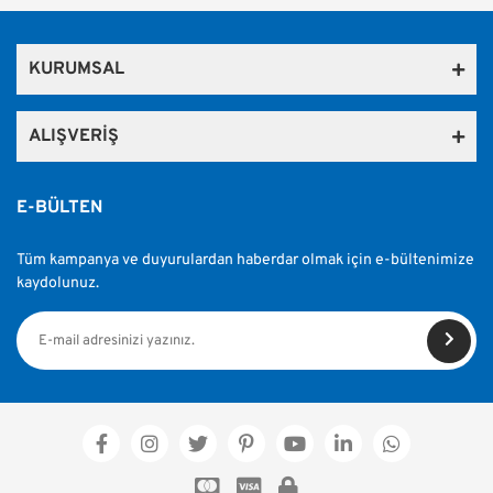
Bu ürüne ilk yorumu siz yapın!
kullanarak tarafımıza iletebilirsiniz.
Görüş ve önerileriniz için teşekkür ederiz.
KURUMSAL
Yorum Yaz
Ürün resmi kalitesiz, bozuk veya görüntülenemiyor.
Ürün açıklamasında eksik bilgiler bulunuyor.
ALIŞVERİŞ
Ürün bilgilerinde hatalar bulunuyor.
Ürün fiyatı diğer sitelerden daha pahalı.
E-BÜLTEN
Bu ürüne benzer farklı alternatifler olmalı.
Tüm kampanya ve duyurulardan haberdar olmak için e-bültenimize
kaydolunuz.
Gönder