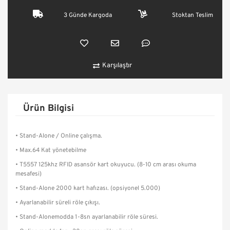
3 Günde Kargoda
Stoktan Teslim
Karşılaştır
Ürün Bilgisi
• Stand-Alone / Online çalışma.
• Max.64 Kat yönetebilme
• T5557 125khz RFID asansör kart okuyucu. (8-10 cm arası okuma
mesafesi)
• Stand-Alone 2000 kart hafızası. (opsiyonel 5.000)
• Ayarlanabilir süreli röle çıkışı.
• Stand-Alonemodda 1-8sn ayarlanabilir röle süresi.