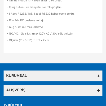
• Online modda 1sn -30sn arası röle süresi.
• Çıkış butonu ve manyetik kontak girişleri.
• 1 Adet RS232/485, 1 adet RS232 haberleşme portu.
• 12V-24V DC besleme voltajı
• Güç tüketimi: max. 300mA
• NO/NC röle çıkışı (max 120V AC / 30V röle voltajı)
• Ölçüler (Y x G x D): 11 x 5 x 2 cm
Bu ürünün fiyat bilgisi, resim, ürün açıklamalarında ve diğer
konularda yetersiz gördüğünüz noktaları öneri formunu
Bu ürüne ilk yorumu siz yapın!
kullanarak tarafımıza iletebilirsiniz.
Görüş ve önerileriniz için teşekkür ederiz.
KURUMSAL
Yorum Yaz
Ürün resmi kalitesiz, bozuk veya görüntülenemiyor.
Ürün açıklamasında eksik bilgiler bulunuyor.
ALIŞVERİŞ
Ürün bilgilerinde hatalar bulunuyor.
Ürün fiyatı diğer sitelerden daha pahalı.
E-BÜLTEN