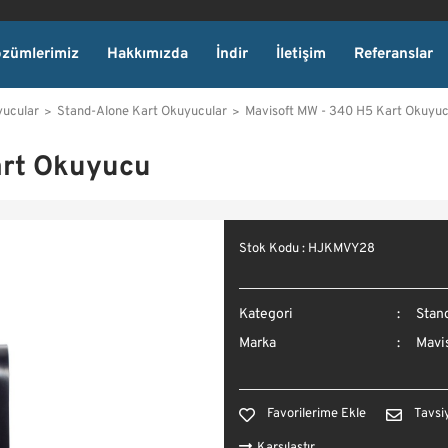
zümlerimiz
Hakkımızda
İndir
İletişim
Referanslar
yucular
Stand-Alone Kart Okuyucular
Mavisoft MW - 340 H5 Kart Okuyu
art Okuyucu
Stok Kodu : HJKMVY28
Kategori
Stan
Marka
Mavi
Tavsi