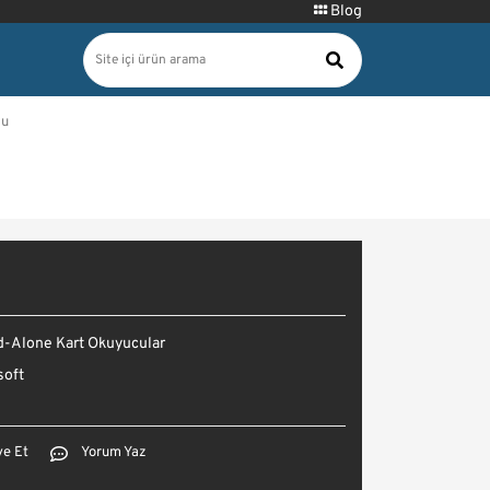
Blog
cu
d-Alone Kart Okuyucular
soft
ye Et
Yorum Yaz