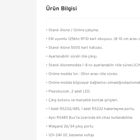
Ürün Bilgisi
• Stand-Alone / Online çalışma.
• EM uyumlu 125khz RFID kart okuyucu. (8-10 cm arası 
• Stand-Alone 5000 kart hafızası.
• Ayarlanabilir süreli röle çıkışı.
• Stand-Alonemodda 1-8 sn ayarlanabilir röle süresi.(Cih
• Online modda 1sn -30sn arası röle süresi.
• Online modda bilgisayar bağlantısı olmadığındaotomat
• Piezobuzzer, 2 adet LED.
• Çıkış butonu ve manyetik kontak girişleri.
• 1 Adet RS232/485, 1 adet RS232 haberleşme portu.
- Aynı RS485 Bus’ta üzerinde 64 cihaz kullanabilme.
• Wiegand 26/34 çıkış portu
• 12V-24V DC besleme voltajı