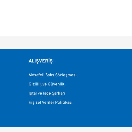
a ve diğer konularda yetersiz gördüğünüz noktaları öneri formunu kullanarak tara
Bu ürüne ilk yorumu siz yapın!
or.
ALIŞVERİŞ
Yorum Yaz
Mesafeli Satış Sözleşmesi
Gizlilik ve Güvenlik
İptal ve İade Şartları
Kişisel Veriler Politikası
Gönder