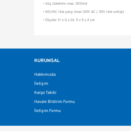
• Güç tüketimi: max. 300mA
• NO/NC röle çıkışı (max 120V AC / 30V röle voltajı)
• Ölçüler (Y x G x D): 11 x 5 x 2 cm
Bu ürünün fiyat bilgisi, resim, ürün açıklamalarınd
Görüş ve önerileriniz için teşekkür ederiz.
Ürün resmi kalitesiz, bozuk veya görüntülenemiy
KURUMSAL
Ürün açıklamasında eksik bilgiler bulunuyor.
Hakkımızda
Ürün bilgilerinde hatalar bulunuyor.
Ürün fiyatı diğer sitelerden daha pahalı.
İletişim
Bu ürüne benzer farklı alternatifler olmalı.
Kargo Takibi
Havale Bildirim Formu
İletişim Formu