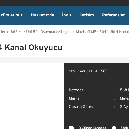
zümlerimiz
Hakkımızda
İndir
İletişim
Referanslar
nler
868 Mhz Uhf Rfid Okuyucu ve Taglar
Mavisoft MP - 8044 Uhf 4 Kana
 4 Kanal Okuyucu
Stok Kodu : CDGNT689
Kategori
868 
Marka
Mavi
Garanti Süresi
2 Ay
3 Günde Kargoda
Stok