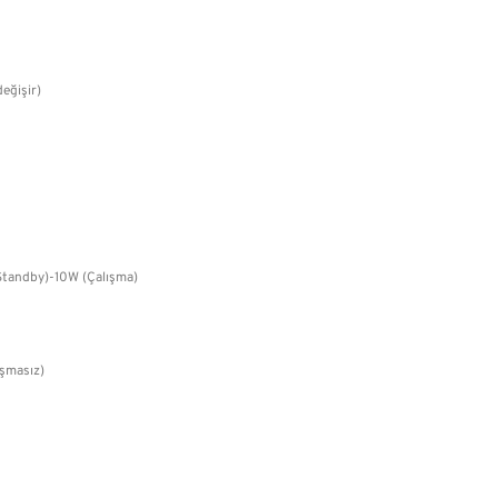
eğişir)
Standby)-10W (Çalışma)
şmasız)