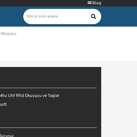
Blog
l Okuyucu
Mhz Uhf Rfid Okuyucu ve Taglar
soft
 Sorunuz