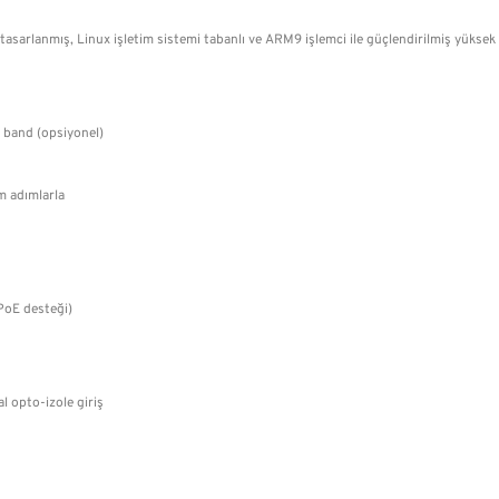
sarlanmış, Linux işletim sistemi tabanlı ve ARM9 işlemci ile güçlendirilmiş yükse
 band (opsiyonel)
 adımlarla
PoE desteği)
al opto-izole giriş