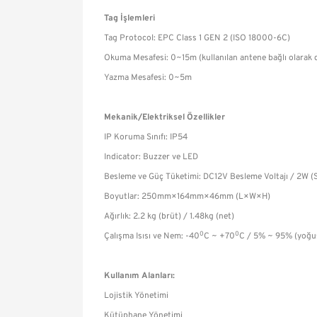
Tag İşlemleri
Tag Protocol: EPC Class 1 GEN 2 (ISO 18000-6C)
Okuma Mesafesi: 0~15m (kullanılan antene bağlı olarak d
Yazma Mesafesi: 0~5m
Mekanik/Elektriksel Özellikler
IP Koruma Sınıfı: IP54
Indicator: Buzzer ve LED
Besleme ve Güç Tüketimi: DC12V Besleme Voltajı / 2W (
Boyutlar: 250mm×164mm×46mm (L×W×H)
Ağırlık: 2.2 kg (brüt) / 1.48kg (net)
0
0
Çalışma Isısı ve Nem: -40
C ~ +70
C / 5% ~ 95% (yoğu
Kullanım Alanları:
Lojistik Yönetimi
Kütüphane Yönetimi