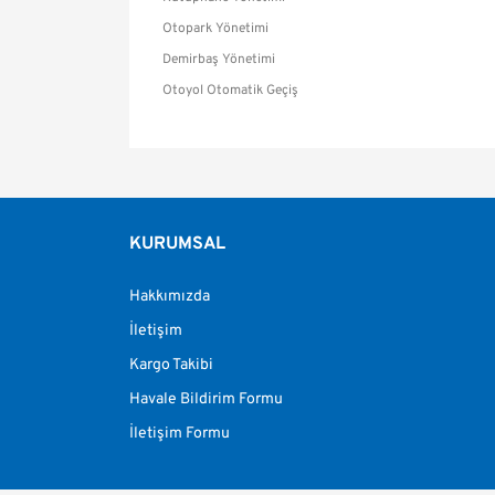
Otopark Yönetimi
Demirbaş Yönetimi
Otoyol Otomatik Geçiş
Bu ürünün fiyat bilgisi, resim, ürün açıklamalarınd
Görüş ve önerileriniz için teşekkür ederiz.
Ürün resmi kalitesiz, bozuk veya görüntülenemiy
KURUMSAL
Ürün açıklamasında eksik bilgiler bulunuyor.
Hakkımızda
Ürün bilgilerinde hatalar bulunuyor.
Ürün fiyatı diğer sitelerden daha pahalı.
İletişim
Bu ürüne benzer farklı alternatifler olmalı.
Kargo Takibi
Havale Bildirim Formu
İletişim Formu