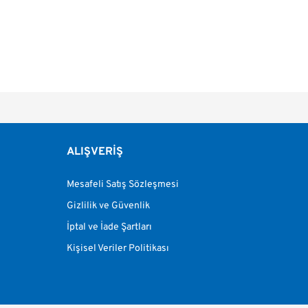
a ve diğer konularda yetersiz gördüğünüz noktaları öneri formunu kullanarak tara
Bu ürüne ilk yorumu siz yapın!
or.
ALIŞVERİŞ
Yorum Yaz
Mesafeli Satış Sözleşmesi
Gizlilik ve Güvenlik
İptal ve İade Şartları
Kişisel Veriler Politikası