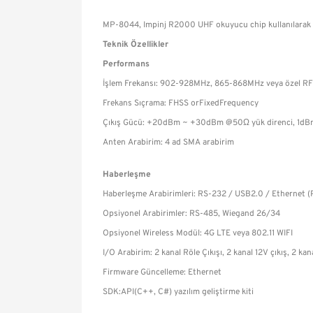
MP-8044, Impinj R2000 UHF okuyucu chip kullanılarak ta
Teknik Özellikler
Performans
İşlem Frekansı: 902-928MHz, 865-868MHz veya özel RF
Frekans Sıçrama: FHSS orFixedFrequency
Çıkış Gücü: +20dBm ~ +30dBm @50Ω yük direnci, 1dBm
Anten Arabirim: 4 ad SMA arabirim
Haberleşme
Haberleşme Arabirimleri: RS-232 / USB2.0 / Ethernet (
Opsiyonel Arabirimler: RS-485, Wiegand 26/34
Opsiyonel Wireless Modül: 4G LTE veya 802.11 WIFI
I/O Arabirim: 2 kanal Röle Çıkışı, 2 kanal 12V çıkış, 2 kan
Firmware Güncelleme: Ethernet
SDK:API(C++, C#) yazılım geliştirme kiti