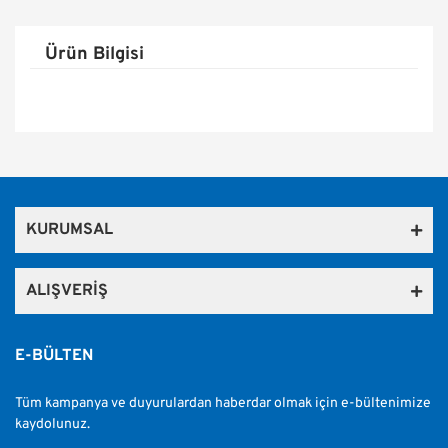
Ürün Bilgisi
Bu ürünün fiyat bilgisi, resim, ürün açıklamalarında ve diğer
konularda yetersiz gördüğünüz noktaları öneri formunu
Bu ürüne ilk yorumu siz yapın!
kullanarak tarafımıza iletebilirsiniz.
Görüş ve önerileriniz için teşekkür ederiz.
KURUMSAL
Yorum Yaz
Ürün resmi kalitesiz, bozuk veya görüntülenemiyor.
Ürün açıklamasında eksik bilgiler bulunuyor.
ALIŞVERİŞ
Ürün bilgilerinde hatalar bulunuyor.
Ürün fiyatı diğer sitelerden daha pahalı.
E-BÜLTEN
Bu ürüne benzer farklı alternatifler olmalı.
Tüm kampanya ve duyurulardan haberdar olmak için e-bültenimize
kaydolunuz.